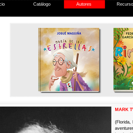
cio
Catálogo
Autores
Recurs
MARK T
(Florida
aventure