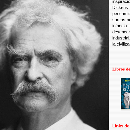
inspiraci
Dickens
pensamie
sarcasm
infancia
desencan
industria
la civiliz
Libros de
Links de